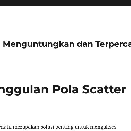
ng Menguntungkan dan Terperc
nggulan Pola Scatter
rnatif merupakan solusi penting untuk mengakses