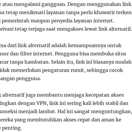
kir atau mengalami gangguan. Dengan menggunakan link
isa tetap menikmati layanan tanpa perlu khawatir terken
 pemerintah maupun penyedia layanan internet.
vasi tetap terjaga saat mengakses lewat link alternatif.
a dari link alternatif adalah kemampuannya untuk
sor dan filter internet. Pengguna bisa membuka situs
ancar tanpa hambatan. Selain itu, link ini biasanya mudah
idak memerlukan pengaturan rumit, sehingga cocok
langan pengguna.
 alternatif juga membantu menjaga kecepatan akses
ingkan dengan VPN, link ini sering kali lebih stabil dan
oneksi menjadi lambat. Hal ini sangat menguntungkan
mereka yang membutuhkan akses cepat dan aman ke
e penting.