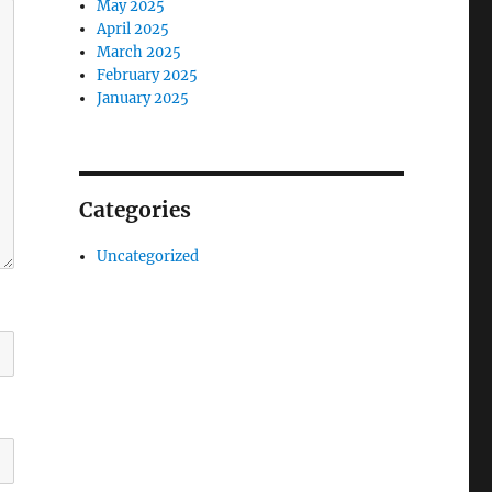
May 2025
April 2025
March 2025
February 2025
January 2025
Categories
Uncategorized