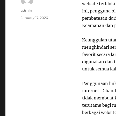
website terblo
Author
admin
ini, pengguna b
Posted
January 17, 2026
pembatasan dari
on
Keamanan dan pri
Keunggulan utam
menghindari sen
favorit secara l
digunakan dan t
untuk semua ka
Penggunaan link
internet. Diband
tidak membuat k
terutama bagi 
berbagai websit