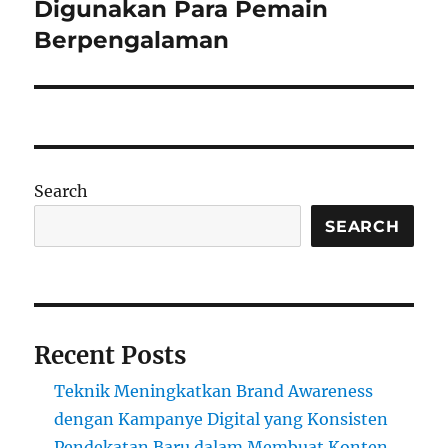
Digunakan Para Pemain
Berpengalaman
Search
SEARCH
Recent Posts
Teknik Meningkatkan Brand Awareness
dengan Kampanye Digital yang Konsisten
Pendekatan Baru dalam Membuat Konten