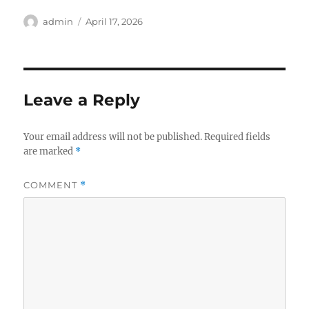
Author
Posted
admin
April 17, 2026
on
Leave a Reply
Your email address will not be published.
Required fields
are marked
*
COMMENT
*