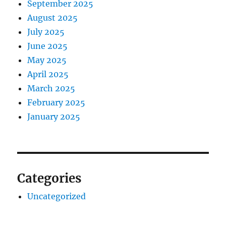
September 2025
August 2025
July 2025
June 2025
May 2025
April 2025
March 2025
February 2025
January 2025
Categories
Uncategorized