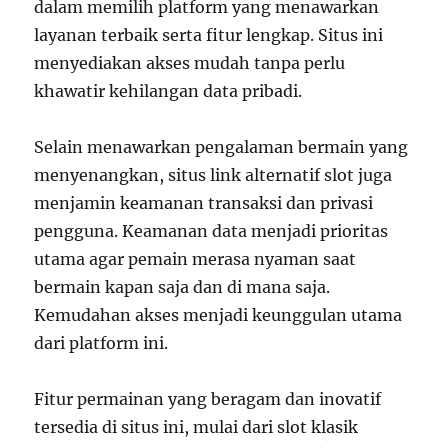
dalam memilih platform yang menawarkan
layanan terbaik serta fitur lengkap. Situs ini
menyediakan akses mudah tanpa perlu
khawatir kehilangan data pribadi.
Selain menawarkan pengalaman bermain yang
menyenangkan, situs link alternatif slot juga
menjamin keamanan transaksi dan privasi
pengguna. Keamanan data menjadi prioritas
utama agar pemain merasa nyaman saat
bermain kapan saja dan di mana saja.
Kemudahan akses menjadi keunggulan utama
dari platform ini.
Fitur permainan yang beragam dan inovatif
tersedia di situs ini, mulai dari slot klasik