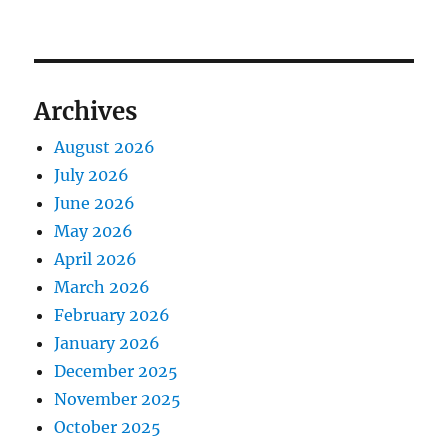
Archives
August 2026
July 2026
June 2026
May 2026
April 2026
March 2026
February 2026
January 2026
December 2025
November 2025
October 2025