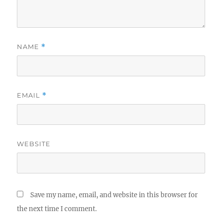
NAME
*
EMAIL
*
WEBSITE
Save my name, email, and website in this browser for
the next time I comment.