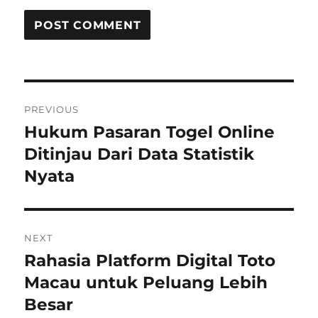
Post
PREVIOUS
navigation
Hukum Pasaran Togel Online
Previous
post:
Ditinjau Dari Data Statistik
Nyata
NEXT
Rahasia Platform Digital Toto
Next
post:
Macau untuk Peluang Lebih
Besar