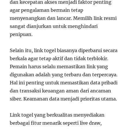
dan kecepatan akses menjadi faktor penting
agar pengalaman bermain tetap
menyenangkan dan lancar. Memilih link resmi
sangat dianjurkan untuk menghindari
penipuan.
Selain itu, link togel biasanya diperbarui secara
berkala agar tetap aktif dan tidak terblokir.
Pemain harus selalu memastikan link yang
digunakan adalah yang terbaru dan terpercaya.
Hal ini penting untuk memastikan data pribadi
dan transaksi keuangan aman dari ancaman
siber. Keamanan data menjadi prioritas utama.
Link togel yang berkualitas menyediakan
berbagai fitur menarik seperti live draw,