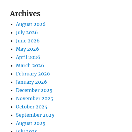
Archives
August 2026
July 2026
June 2026
May 2026
April 2026
March 2026
February 2026
January 2026
December 2025
November 2025
October 2025
September 2025
August 2025
July 2025