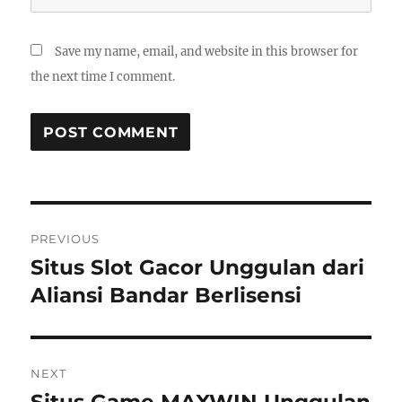
Save my name, email, and website in this browser for
the next time I comment.
Post
PREVIOUS
navigation
Situs Slot Gacor Unggulan dari
Previous
post:
Aliansi Bandar Berlisensi
NEXT
Next