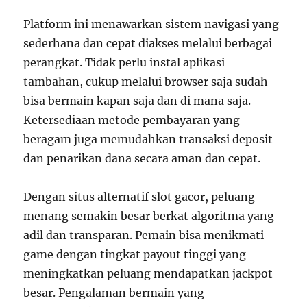
Platform ini menawarkan sistem navigasi yang
sederhana dan cepat diakses melalui berbagai
perangkat. Tidak perlu instal aplikasi
tambahan, cukup melalui browser saja sudah
bisa bermain kapan saja dan di mana saja.
Ketersediaan metode pembayaran yang
beragam juga memudahkan transaksi deposit
dan penarikan dana secara aman dan cepat.
Dengan situs alternatif slot gacor, peluang
menang semakin besar berkat algoritma yang
adil dan transparan. Pemain bisa menikmati
game dengan tingkat payout tinggi yang
meningkatkan peluang mendapatkan jackpot
besar. Pengalaman bermain yang