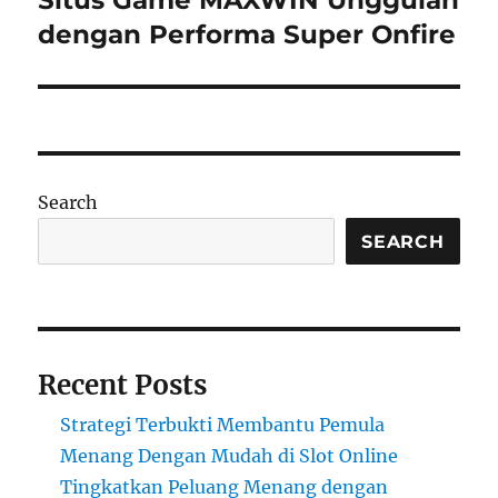
Situs Game MAXWIN Unggulan
post:
dengan Performa Super Onfire
Search
SEARCH
Recent Posts
Strategi Terbukti Membantu Pemula
Menang Dengan Mudah di Slot Online
Tingkatkan Peluang Menang dengan