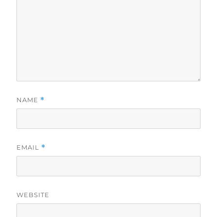
NAME
*
EMAIL
*
WEBSITE