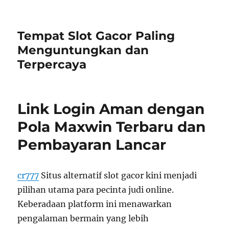
Tempat Slot Gacor Paling
Menguntungkan dan
Terpercaya
Link Login Aman dengan
Pola Maxwin Terbaru dan
Pembayaran Lancar
cr777
Situs alternatif slot gacor kini menjadi
pilihan utama para pecinta judi online.
Keberadaan platform ini menawarkan
pengalaman bermain yang lebih