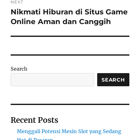
NEXT
Nikmati Hiburan di Situs Game
Next
post:
Online Aman dan Canggih
Search
SEARCH
Recent Posts
Menggali Potensi Mesin Slot yang Sedang