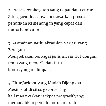
2. Proses Pembayaran yang Cepat dan Lancar
Situs gacor biasanya menawarkan proses
penarikan kemenangan yang cepat dan
tanpa hambatan.
3. Permainan Berkualitas dan Variasi yang
Beragam
Menyediakan berbagai jenis mesin slot dengan
tema yang menarik dan fitur
bonus yang melimpah.
4. Fitur Jackpot yang Mudah Dijangkau
Mesin slot di situs gacor sering
kali menawarkan jackpot progresif yang
memudahkan pemain untuk meraih