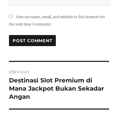
Save my name, email, and website in this browser for
the next time I comment.
Post
PREVIOUS
navigation
Destinasi Slot Premium di
Previous
post:
Mana Jackpot Bukan Sekadar
Angan