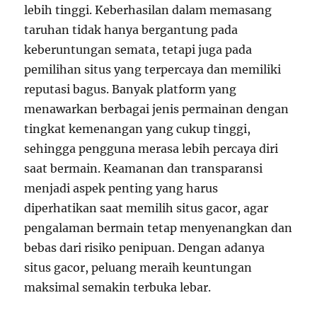
lebih tinggi. Keberhasilan dalam memasang
taruhan tidak hanya bergantung pada
keberuntungan semata, tetapi juga pada
pemilihan situs yang terpercaya dan memiliki
reputasi bagus. Banyak platform yang
menawarkan berbagai jenis permainan dengan
tingkat kemenangan yang cukup tinggi,
sehingga pengguna merasa lebih percaya diri
saat bermain. Keamanan dan transparansi
menjadi aspek penting yang harus
diperhatikan saat memilih situs gacor, agar
pengalaman bermain tetap menyenangkan dan
bebas dari risiko penipuan. Dengan adanya
situs gacor, peluang meraih keuntungan
maksimal semakin terbuka lebar.