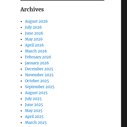
Archives
August 2026
July 2026
June 2026
May 2026
April 2026
March 2026
February 2026
January 2026
December 2025
November 2025
October 2025
September 2025
August 2025
July 2025
June 2025
May 2025
April 2025
March 2025