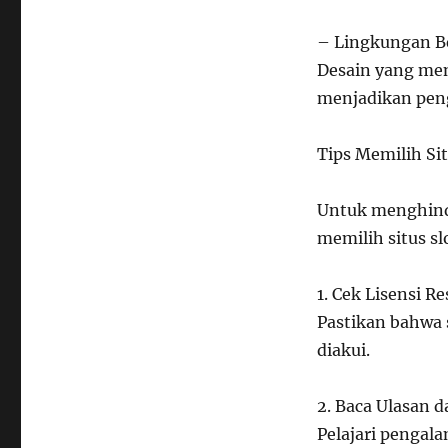
– Lingkungan 
Desain yang men
menjadikan pen
Tips Memilih Sit
Untuk menghinda
memilih situs sl
1. Cek Lisensi R
Pastikan bahwa s
diakui.
2. Baca Ulasan 
Pelajari pengal