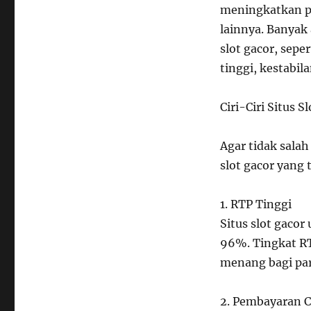
meningkatkan p
lainnya. Banyak
slot gacor, sepe
tinggi, kestabil
Ciri-Ciri Situs 
Agar tidak salah
slot gacor yang 
1. RTP Tinggi
Situs slot gaco
96%. Tingkat RT
menang bagi pa
2. Pembayaran 