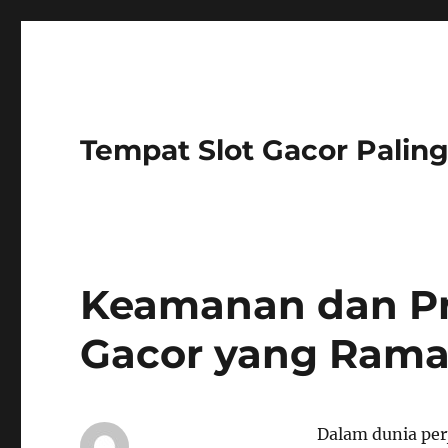
Tempat Slot Gacor Pali
Keamanan dan Priv
Gacor yang Ram
Dalam dunia per