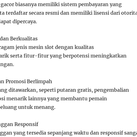
p gacor biasanya memiliki sistem pembayaran yang
ta terdaftar secara resmi dan memiliki lisensi dari otorit
apat dipercaya.
 dan Berkualitas
gam jenis mesin slot dengan kualitas
arik serta fitur-fitur yang berpotensi meningkatkan
ngan.
dan Promosi Berlimpah
ng ditawarkan, seperti putaran gratis, pengembalian
osi menarik lainnya yang membantu pemain
eluang untuk menang.
nggan Responsif
gan yang tersedia sepanjang waktu dan responsif sang