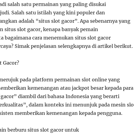
adi salah satu permainan yang paling disukai
udi. Salah satu istilah yang kini populer dan
cangkan adalah “situs slot gacor”. Apa sebenarnya yang
 situs slot gacor, kenapa banyak pemain
ta bagaimana cara menemukan situs slot gacor
caya? Simak penjelasan selengkapnya di artikel berikut.
ot Gacor?
 merujuk pada platform permainan slot online yang
memberikan kemenangan atau jackpot besar kepada para
“gacor” diambil dari bahasa Indonesia yang berarti
erkualitas”, dalam konteks ini menunjuk pada mesin slo
nsisten memberikan kemenangan kepada pengguna.
 berburu situs slot gacor untuk