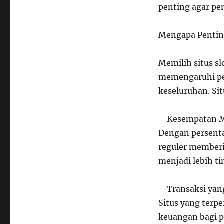
penting agar p
Mengapa Penting
Memilih situs sl
memengaruhi pe
keseluruhan. S
– Kesempatan M
Dengan persenta
reguler memberi
menjadi lebih ti
– Transaksi ya
Situs yang terp
keuangan bagi p