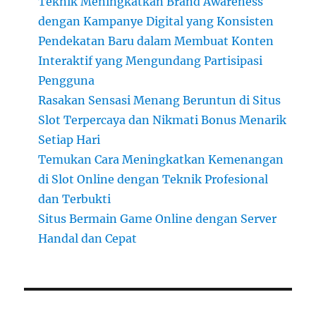
Teknik Meningkatkan Brand Awareness
dengan Kampanye Digital yang Konsisten
Pendekatan Baru dalam Membuat Konten
Interaktif yang Mengundang Partisipasi
Pengguna
Rasakan Sensasi Menang Beruntun di Situs
Slot Terpercaya dan Nikmati Bonus Menarik
Setiap Hari
Temukan Cara Meningkatkan Kemenangan
di Slot Online dengan Teknik Profesional
dan Terbukti
Situs Bermain Game Online dengan Server
Handal dan Cepat