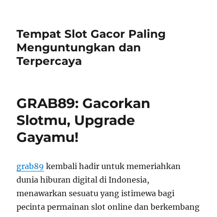
Tempat Slot Gacor Paling
Menguntungkan dan
Terpercaya
GRAB89: Gacorkan
Slotmu, Upgrade
Gayamu!
grab89
kembali hadir untuk memeriahkan
dunia hiburan digital di Indonesia,
menawarkan sesuatu yang istimewa bagi
pecinta permainan slot online dan berkembang