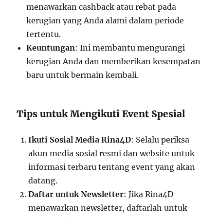
menawarkan cashback atau rebat pada
kerugian yang Anda alami dalam periode
tertentu.
Keuntungan
: Ini membantu mengurangi
kerugian Anda dan memberikan kesempatan
baru untuk bermain kembali.
Tips untuk Mengikuti Event Spesial
Ikuti Sosial Media Rina4D
: Selalu periksa
akun media sosial resmi dan website untuk
informasi terbaru tentang event yang akan
datang.
Daftar untuk Newsletter
: Jika Rina4D
menawarkan newsletter, daftarlah untuk