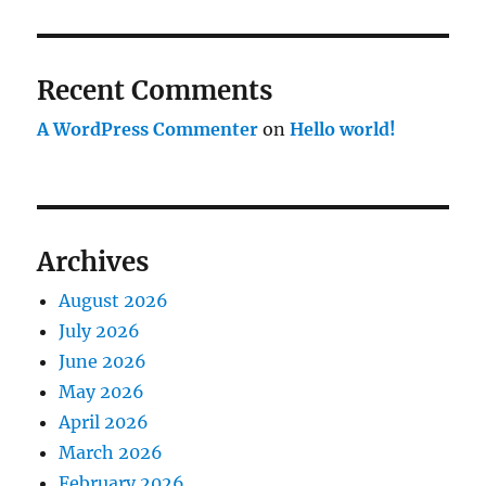
Recent Comments
A WordPress Commenter
on
Hello world!
Archives
August 2026
July 2026
June 2026
May 2026
April 2026
March 2026
February 2026