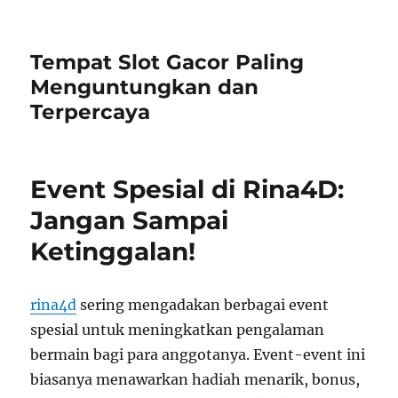
Tempat Slot Gacor Paling
Menguntungkan dan
Terpercaya
Event Spesial di Rina4D:
Jangan Sampai
Ketinggalan!
rina4d
sering mengadakan berbagai event
spesial untuk meningkatkan pengalaman
bermain bagi para anggotanya. Event-event ini
biasanya menawarkan hadiah menarik, bonus,