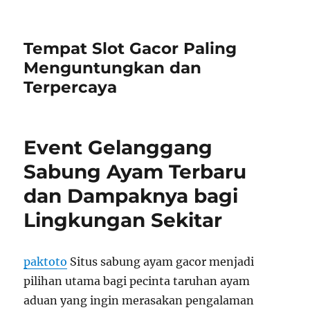
Tempat Slot Gacor Paling
Menguntungkan dan
Terpercaya
Event Gelanggang
Sabung Ayam Terbaru
dan Dampaknya bagi
Lingkungan Sekitar
paktoto
Situs sabung ayam gacor menjadi
pilihan utama bagi pecinta taruhan ayam
aduan yang ingin merasakan pengalaman