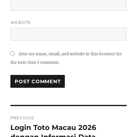
WEBSITE
Save my name, email, and website in this browser for
the next time I comment.
Post
PREVIOUS
navigation
Login Toto Macau 2026
Previous
post: