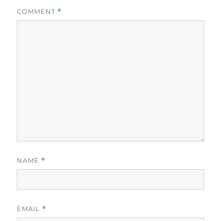
COMMENT
*
NAME
*
EMAIL
*