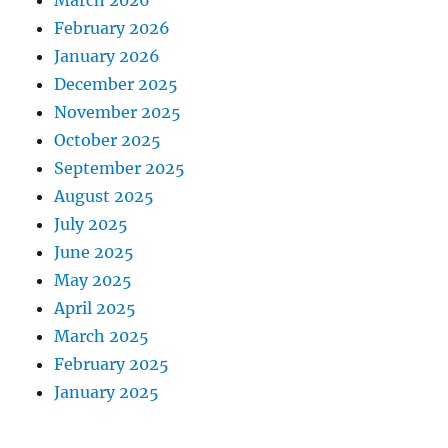
March 2026
February 2026
January 2026
December 2025
November 2025
October 2025
September 2025
August 2025
July 2025
June 2025
May 2025
April 2025
March 2025
February 2025
January 2025