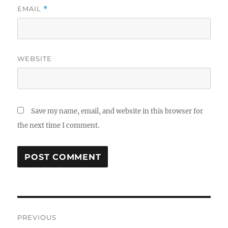
EMAIL
*
WEBSITE
Save my name, email, and website in this browser for
the next time I comment.
Post
PREVIOUS