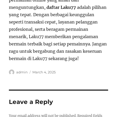
permainan online yang aman dan
menguntungkan,
daftar Laku77
adalah pilihan
yang tepat. Dengan berbagai keunggulan
seperti transaksi cepat, layanan pelanggan
profesional, serta beragam permainan
menarik, Laku77 memberikan pengalaman
bermain terbaik bagi setiap pemainnya. Jangan
ragu untuk bergabung dan rasakan keseruan
bermain di Laku77 sekarang juga!
Author
Posted
admin
March 4, 2025
on
Leave a Reply
Your email address will not be published.
Required fields