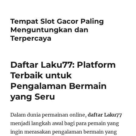
Tempat Slot Gacor Paling
Menguntungkan dan
Terpercaya
Daftar Laku77: Platform
Terbaik untuk
Pengalaman Bermain
yang Seru
Dalam dunia permainan online,
daftar Laku77
menjadi langkah awal bagi para pemain yang
ingin merasakan pengalaman bermain yang