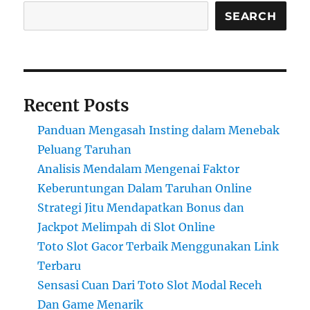
SEARCH
Recent Posts
Panduan Mengasah Insting dalam Menebak
Peluang Taruhan
Analisis Mendalam Mengenai Faktor
Keberuntungan Dalam Taruhan Online
Strategi Jitu Mendapatkan Bonus dan
Jackpot Melimpah di Slot Online
Toto Slot Gacor Terbaik Menggunakan Link
Terbaru
Sensasi Cuan Dari Toto Slot Modal Receh
Dan Game Menarik