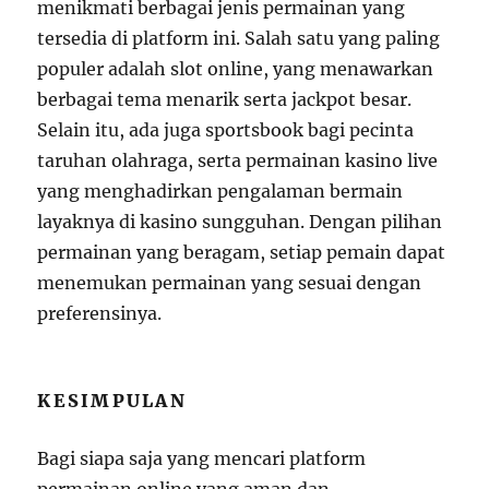
menikmati berbagai jenis permainan yang
tersedia di platform ini. Salah satu yang paling
populer adalah slot online, yang menawarkan
berbagai tema menarik serta jackpot besar.
Selain itu, ada juga sportsbook bagi pecinta
taruhan olahraga, serta permainan kasino live
yang menghadirkan pengalaman bermain
layaknya di kasino sungguhan. Dengan pilihan
permainan yang beragam, setiap pemain dapat
menemukan permainan yang sesuai dengan
preferensinya.
KESIMPULAN
Bagi siapa saja yang mencari platform