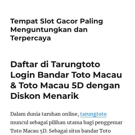
Tempat Slot Gacor Paling
Menguntungkan dan
Terpercaya
Daftar di Tarungtoto
Login Bandar Toto Macau
& Toto Macau 5D dengan
Diskon Menarik
Dalam dunia taruhan online,
tarungtoto
muncul sebagai pilihan utama bagi penggemar
Toto Macau 5D. Sebagai situs bandar Toto