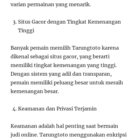
varian permainan yang menarik.
Situs Gacor dengan Tingkat Kemenangan
Tinggi
Banyak pemain memilih Tarungtoto karena
dikenal sebagai situs gacor, yang berarti
memiliki tingkat kemenangan yang tinggi.
Dengan sistem yang adil dan transparan,
pemain memiliki peluang besar untuk meraih
kemenangan besar.
Keamanan dan Privasi Terjamin
Keamanan adalah hal penting saat bermain
judi online. Tarungtoto menggunakan enkripsi