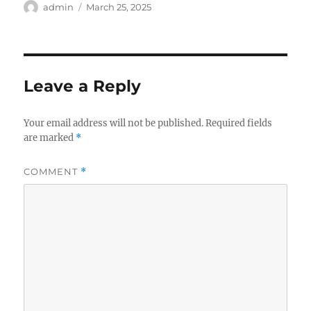
Author
Posted
admin
March 25, 2025
on
Leave a Reply
Your email address will not be published.
Required fields
are marked
*
COMMENT
*