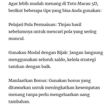
Agar lebih mudah menang di Toto Macau 5D,
berikut beberapa tips yang bisa Anda gunakan:
Pelajari Pola Permainan: Tinjau hasil
sebelumnya untuk mencari pola yang sering
muncul.
Gunakan Modal dengan Bijak: Jangan langsung
menggunakan seluruh saldo, kelola strategi
taruhan dengan baik.
Manfaatkan Bonus: Gunakan bonus yang
ditawarkan untuk meningkatkan kesempatan
menang tanpa perlu mengeluarkan uang
tambahan.