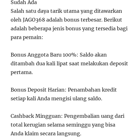
Sudah Ada
Salah satu daya tarik utama yang ditawarkan
oleh JAGO368 adalah bonus terbesar. Berikut
adalah beberapa jenis bonus yang tersedia bagi
para pemain:
Bonus Anggota Baru 100%: Saldo akan
ditambah dua kali lipat saat melakukan deposit
pertama.
Bonus Deposit Harian: Penambahan kredit
setiap kali Anda mengisi ulang saldo.
Cashback Mingguan: Pengembalian uang dari
total kerugian selama seminggu yang bisa
Anda klaim secara langsung.