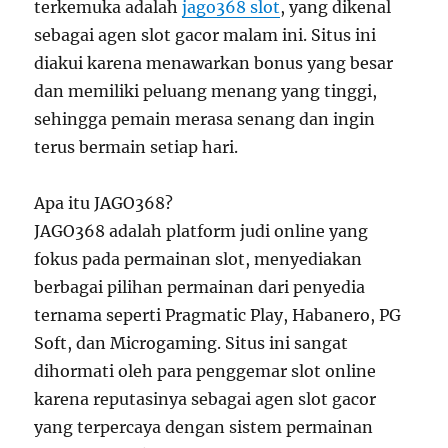
terkemuka adalah
jago368 slot
, yang dikenal
sebagai agen slot gacor malam ini. Situs ini
diakui karena menawarkan bonus yang besar
dan memiliki peluang menang yang tinggi,
sehingga pemain merasa senang dan ingin
terus bermain setiap hari.
Apa itu JAGO368?
JAGO368 adalah platform judi online yang
fokus pada permainan slot, menyediakan
berbagai pilihan permainan dari penyedia
ternama seperti Pragmatic Play, Habanero, PG
Soft, dan Microgaming. Situs ini sangat
dihormati oleh para penggemar slot online
karena reputasinya sebagai agen slot gacor
yang terpercaya dengan sistem permainan