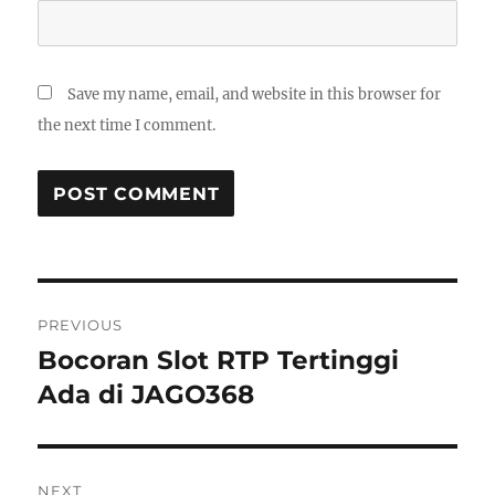
Save my name, email, and website in this browser for
the next time I comment.
Post
PREVIOUS
navigation
Bocoran Slot RTP Tertinggi
Previous
post:
Ada di JAGO368
NEXT