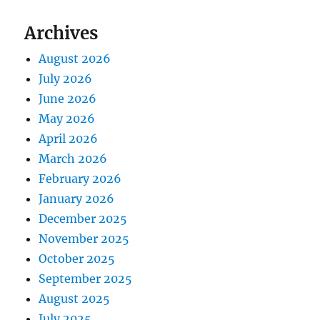
Archives
August 2026
July 2026
June 2026
May 2026
April 2026
March 2026
February 2026
January 2026
December 2025
November 2025
October 2025
September 2025
August 2025
July 2025