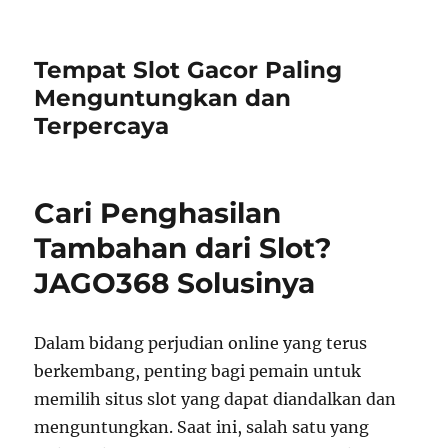
Tempat Slot Gacor Paling
Menguntungkan dan
Terpercaya
Cari Penghasilan
Tambahan dari Slot?
JAGO368 Solusinya
Dalam bidang perjudian online yang terus
berkembang, penting bagi pemain untuk
memilih situs slot yang dapat diandalkan dan
menguntungkan. Saat ini, salah satu yang