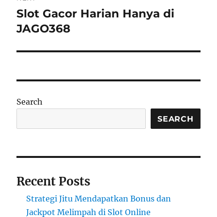
Slot Gacor Harian Hanya di
Next
post:
JAGO368
Search
SEARCH
Recent Posts
Strategi Jitu Mendapatkan Bonus dan
Jackpot Melimpah di Slot Online