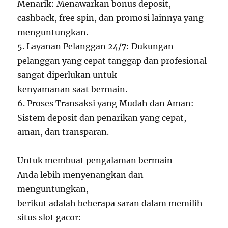
Menarik: Menawarkan bonus deposit,
cashback, free spin, dan promosi lainnya yang
menguntungkan.
5. Layanan Pelanggan 24/7: Dukungan
pelanggan yang cepat tanggap dan profesional
sangat diperlukan untuk
kenyamanan saat bermain.
6. Proses Transaksi yang Mudah dan Aman:
Sistem deposit dan penarikan yang cepat,
aman, dan transparan.
Untuk membuat pengalaman bermain
Anda lebih menyenangkan dan
menguntungkan,
berikut adalah beberapa saran dalam memilih
situs slot gacor: