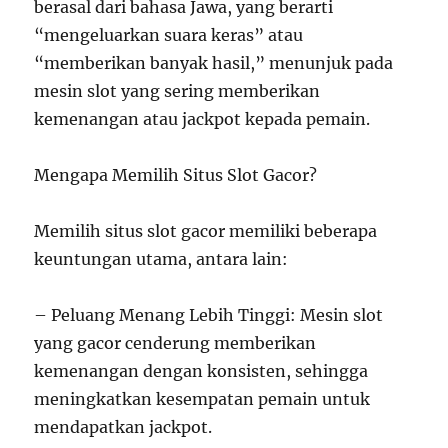
berasal dari bahasa Jawa, yang berarti
“mengeluarkan suara keras” atau
“memberikan banyak hasil,” menunjuk pada
mesin slot yang sering memberikan
kemenangan atau jackpot kepada pemain.
Mengapa Memilih Situs Slot Gacor?
Memilih situs slot gacor memiliki beberapa
keuntungan utama, antara lain:
– Peluang Menang Lebih Tinggi: Mesin slot
yang gacor cenderung memberikan
kemenangan dengan konsisten, sehingga
meningkatkan kesempatan pemain untuk
mendapatkan jackpot.