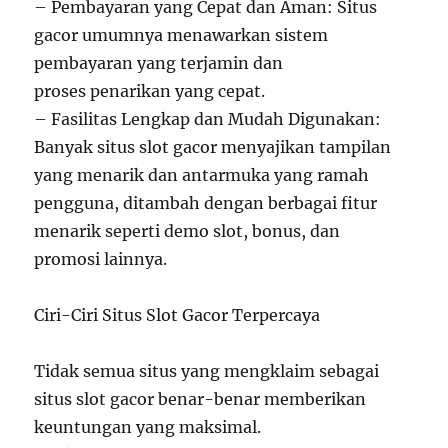
– Pembayaran yang Cepat dan Aman: Situs
gacor umumnya menawarkan sistem
pembayaran yang terjamin dan
proses penarikan yang cepat.
– Fasilitas Lengkap dan Mudah Digunakan:
Banyak situs slot gacor menyajikan tampilan
yang menarik dan antarmuka yang ramah
pengguna, ditambah dengan berbagai fitur
menarik seperti demo slot, bonus, dan
promosi lainnya.
Ciri-Ciri Situs Slot Gacor Terpercaya
Tidak semua situs yang mengklaim sebagai
situs slot gacor benar-benar memberikan
keuntungan yang maksimal.