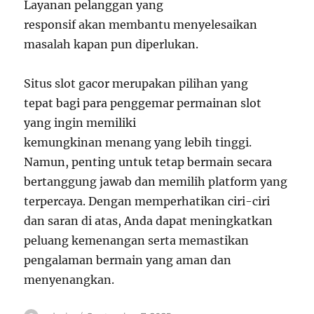
Layanan pelanggan yang
responsif akan membantu menyelesaikan
masalah kapan pun diperlukan.
Situs slot gacor merupakan pilihan yang
tepat bagi para penggemar permainan slot
yang ingin memiliki
kemungkinan menang yang lebih tinggi.
Namun, penting untuk tetap bermain secara
bertanggung jawab dan memilih platform yang
terpercaya. Dengan memperhatikan ciri-ciri
dan saran di atas, Anda dapat meningkatkan
peluang kemenangan serta memastikan
pengalaman bermain yang aman dan
menyenangkan.