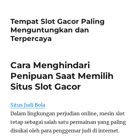
Tempat Slot Gacor Paling
Menguntungkan dan
Terpercaya
Cara Menghindari
Penipuan Saat Memilih
Situs Slot Gacor
Situs Judi Bola
Dalam lingkungan perjudian online, mesin slot
tetap sebagai salah satu permainan yang paling
disukai oleh para penggemar judi di internet.